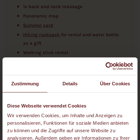
1x back and neck massage
Panoramic map
Summer card
Hiking rucksack
for rental and water bottle
as a gift
Walking stick rental
Hiking and
climbing information
from
mountain guide Heribert Eisl
Zustimmung
Details
Über Cookies
Diese Webseite verwendet Cookies
Wir verwenden Cookies, um Inhalte und Anzeigen zu
personalisieren, Funktionen für soziale Medien anbieten
For 3 nights
zu können und die Zugriffe auf unsere Website zu
analysieren. Außerdem geben wir Informationen zu Ihrer