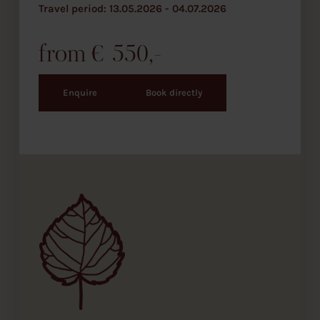
Ü
13.05.2026 - 04.07.2026
b
e
r
s
€
550
i
c
h
t
Enquire
Book directly