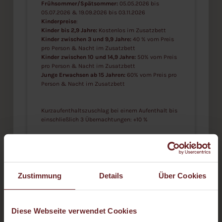
Frühsommer/Spätsommer:
05.05.2026 bis
05.07.2026 & 19.09.2026 bis 03.11.2026
Kinderpreise
:
Kinder bis 2,9 Jahre:
Kostenlos im Zusatzbett
Kinder zwischen 3 und 9,9 Jahre:
40 % vom Preis
pro Person & Nacht im Zusatzbett
Kinder zwischen 10 und 14,9 Jahre:
50% vom Preis
pro Person & Nacht im Zusatzbett
Junge Erwachsen ab 15 Jahren:
60% vom Preis pro
Person & Nacht im Zusatzbett
Kurzaufenthaltszuschlag bei einem Aufenthalt bis
einschließlich 3 Übernachtungen: +10 %
Hunde:
Ihr stubenreines Haustier ist herzlich
willkommen (nicht im Speisesaal und
Wellnessbereich). Wir freuen uns darauf, Ihren
Vierbeiner kennenzulernen. Pro Nacht und Hund
Zustimmung
Details
Über Cookies
fallen 18 € an
Diese Webseite verwendet Cookies