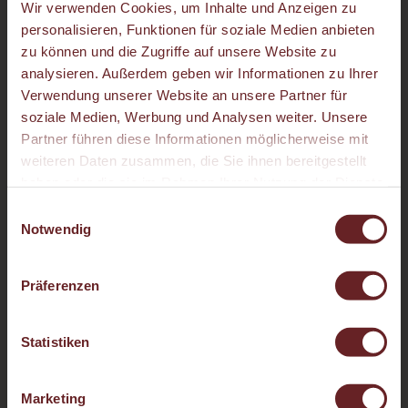
Sommerpreise 2026
Wir verwenden Cookies, um Inhalte und Anzeigen zu
personalisieren, Funktionen für soziale Medien anbieten
Preise pro Person und Nacht
zu können und die Zugriffe auf unsere Website zu
analysieren. Außerdem geben wir Informationen zu Ihrer
Verwendung unserer Website an unsere Partner für
soziale Medien, Werbung und Analysen weiter. Unsere
Dachstein-Suite
Partner führen diese Informationen möglicherweise mit
2-4 Personen | 34 m²
weiteren Daten zusammen, die Sie ihnen bereitgestellt
haben oder die sie im Rahmen Ihrer Nutzung der Dienste
gesammelt haben.
Sommerzeit
€ 196,-
E
Notwendig
i
n
Frühsommer-
€ 183 -188,-
w
Spätsommer
Präferenzen
i
l
l
Statistiken
ANFRAGEN
i
g
Marketing
u
VERFÜGBARKEIT PRÜFEN