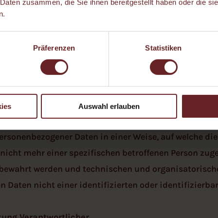
 Daten zusammen, die Sie ihnen bereitgestellt haben oder die s
n.
n Verarbeitung personenbezogener Daten, die darin bes
Präferenzen
Statistiken
he Aspekte, die sich auf eine natürliche Person bezie
aftlicher Lage, Gesundheit, persönlicher Vorlieben, Int
türlichen Person zu analysieren oder vorherzusagen.
ies
Auswahl erlauben
ersonenbezogener Daten in einer Weise, auf welche d
nicht mehr einer spezifischen betroffenen Person zug
fbewahrt werden und technischen und organisatorisc
 Daten nicht einer identifizierten oder identifizierb
itung Verantwortlicher