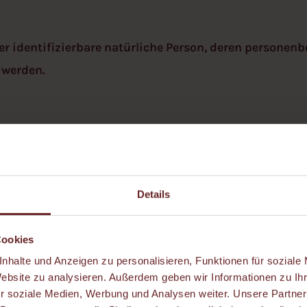
oder identifizierbare natürliche Person, deren persone
 werden.
e automatisierter Verfahren ausgeführte Vorgang oder j
n wie das Erheben, das Erfassen, die Organisation, 
, das Abfragen, die Verwendung, die Offenlegung durc
Details
ich oder die Verknüpfung, die Einschränkung, das Lösc
Cookies
nhalte und Anzeigen zu personalisieren, Funktionen für soziale
arkierung gespeicherter personenbezogener Daten mit 
Website zu analysieren. Außerdem geben wir Informationen zu I
r soziale Medien, Werbung und Analysen weiter. Unsere Partner