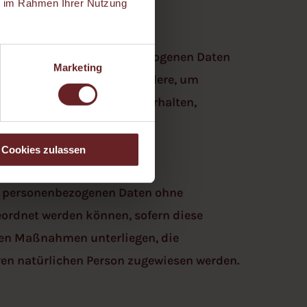
ie im Rahmen Ihrer Nutzung
teht, dass diese personenbezogenen Daten
Marketing
hen, zu bewerten, insbesondere, um
eressen, Zuverlässigkeit, Verhalten,
Cookies zulassen
ie personenbezogenen Daten ohne
eordnet werden können, sofern diese
hen Maßnahmen unterliegen, die
aren natürlichen Person zugewiesen werden.