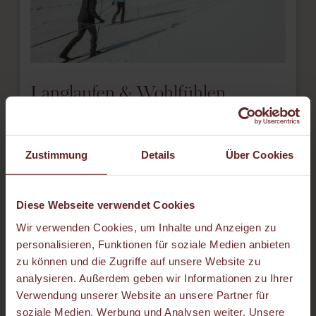
Langlaufen & Wohlfühlen
08.12.bis 20.12.2026 und 28.02. bis 29.03.2027
3 Übernachtungen inklusive Verwöhn-Pension,
Zustimmung
Details
Über Cookies
Massage, kostenlosem Schneeschuhverleih und 3-
Tages-Loipengebühr
Diese Webseite verwendet Cookies
€ 627,-
Wir verwenden Cookies, um Inhalte und Anzeigen zu
Zum Angebot
personalisieren, Funktionen für soziale Medien anbieten
zu können und die Zugriffe auf unsere Website zu
analysieren. Außerdem geben wir Informationen zu Ihrer
Verwendung unserer Website an unsere Partner für
soziale Medien, Werbung und Analysen weiter. Unsere