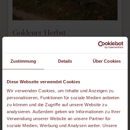
Goldener Herbst
21.09.2026 - 03.11.2026
3 Übernachtungen inklusive Verwöhn-Pension,
Zustimmung
Details
Über Cookies
Sommercard, 1x Rücken-Nacken-Massage und
mehr.
Diese Webseite verwendet Cookies
€ 558,-
Zum Angebot
Wir verwenden Cookies, um Inhalte und Anzeigen zu
personalisieren, Funktionen für soziale Medien anbieten
zu können und die Zugriffe auf unsere Website zu
analysieren. Außerdem geben wir Informationen zu Ihrer
Verwendung unserer Website an unsere Partner für
soziale Medien, Werbung und Analysen weiter. Unsere